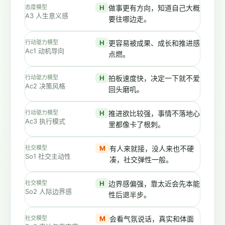
态度模型
H
做事更有方向，知道自己大概
A3 人生意义感
要往哪边走。
行动驱力模型
H
更容易被成果、成长和推进感
Ac1 动机导向
点燃。
行动驱力模型
H
拍板速度快，决定一下就不爱
Ac2 决策风格
回头磨叽。
行动驱力模型
H
推进欲比较强，事情不落地心
Ac3 执行模式
里都像卡了根刺。
社交模型
M
有人来就接，没人来也不硬
So1 社交主动性
凑，社交弹性一般。
社交模型
H
边界感偏强，靠太近会先本能
So2 人际边界感
性后退半步。
社交模型
M
会看气氛说话，真实和体面