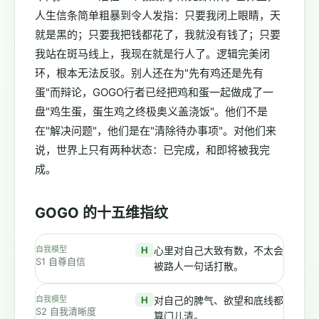
人生信条简单粗暴到令人发指：只要我闭上眼睛，天
就是黑的；只要我把钱都花了，我就没有钱了；只要
我站在斑马线上，我现在就是行人了。逻辑完美闭
环，根本无法反驳。别人还在为"先有鸡还是先有
蛋"而辩论，GOGO行者已经把鸡和蛋一起做成了一
盘"鸡生蛋，蛋生鸡之终极奥义盖浇饭"。他们不是
在"解决问题"，他们是在"清除待办事项"。对他们来
说，世界上只有两种状态：已完成，和即将被我完
成。
GOGO 的十五维指纹
自我模型
H
心里对自己大致有数，不太会
S1 自尊自信
被路人一句话打散。
自我模型
H
对自己的脾气、欲望和底线都
S2 自我清晰度
算门儿清。