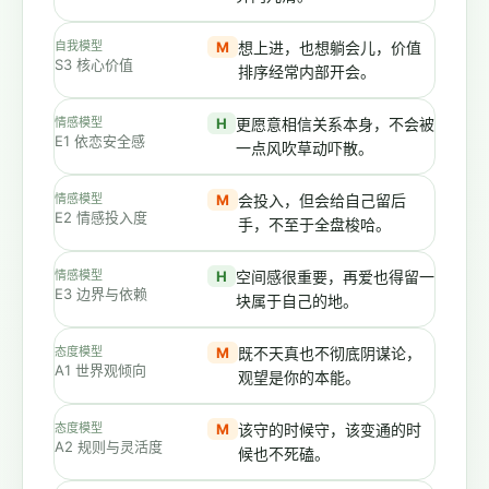
自我模型
M
想上进，也想躺会儿，价值
S3 核心价值
排序经常内部开会。
情感模型
H
更愿意相信关系本身，不会被
E1 依恋安全感
一点风吹草动吓散。
情感模型
M
会投入，但会给自己留后
E2 情感投入度
手，不至于全盘梭哈。
情感模型
H
空间感很重要，再爱也得留一
E3 边界与依赖
块属于自己的地。
态度模型
M
既不天真也不彻底阴谋论，
A1 世界观倾向
观望是你的本能。
态度模型
M
该守的时候守，该变通的时
A2 规则与灵活度
候也不死磕。