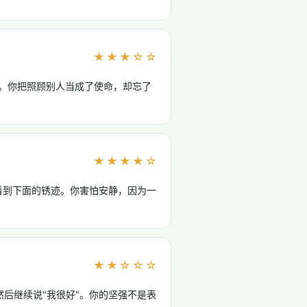
★★★☆☆
心。你把照顾别人当成了使命，却忘了
★★★★☆
能看到下面的锈迹。你害怕安静，因为一
★★☆☆☆
然后继续说"我很好"。你的坚强不是表