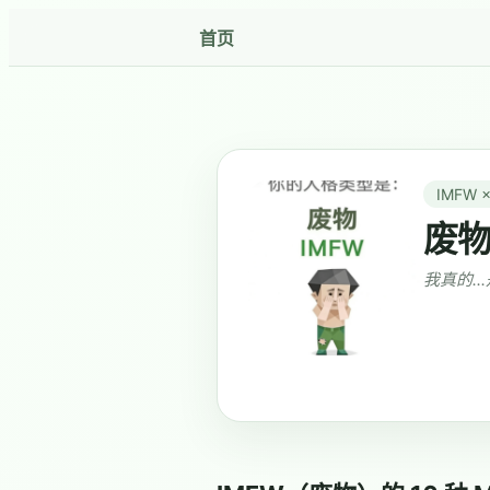
首页
IMFW ×
废物
我真的..