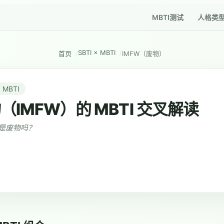
MBTI测试
人格类
SBTI × MBTI
首页
IMFW（废物）
 MBTI
（IMFW）的 MBTI 交叉解读
.是废物吗？