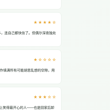
★★★★☆
得太多，连自己都快信了。但偶尔深夜独处
★☆☆☆☆
用工作填满所有可能胡思乱想的空隙，用
★★★☆☆
会上笑得最开心的人——也是回家后卸