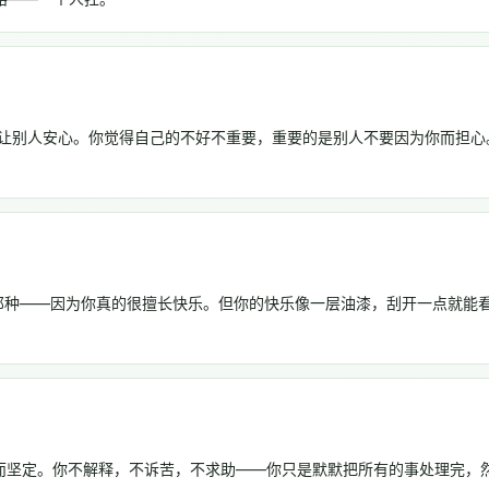
为了让别人安心。你觉得自己的不好不重要，重要的是别人不要因为你而担
真的那种——因为你真的很擅长快乐。但你的快乐像一层油漆，刮开一点就
简短而坚定。你不解释，不诉苦，不求助——你只是默默把所有的事处理完，