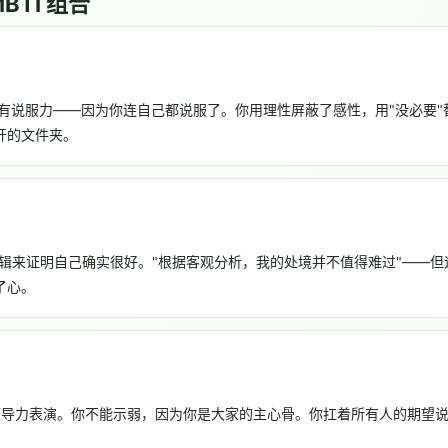
BTI 组合
得极其有说服力——因为你连自己都说服了。你用理性屏蔽了感性，用"没必要
开的文件夹。
逻辑来证明自己确实很好。"根据客观分析，我的处境并不值得难过"——
了心。
是一种领导力表演。你不能示弱，因为你是大家的主心骨。你扛着所有人的期望