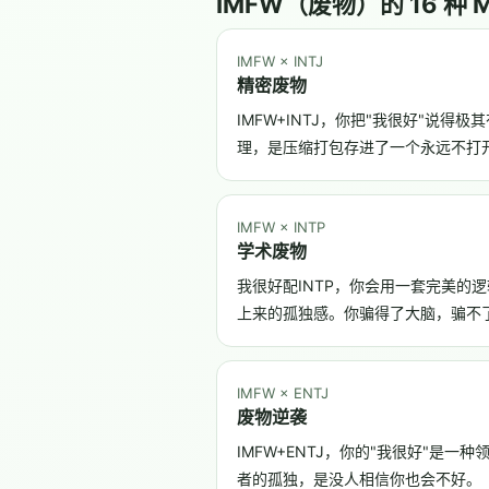
IMFW（废物）的 16 种 M
IMFW × INTJ
精密废物
IMFW+INTJ，你把"我很好"说
理，是压缩打包存进了一个永远不打
IMFW × INTP
学术废物
我很好配INTP，你会用一套完美的
上来的孤独感。你骗得了大脑，骗不
IMFW × ENTJ
废物逆袭
IMFW+ENTJ，你的"我很好"
者的孤独，是没人相信你也会不好。