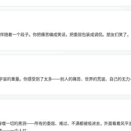
永远伴随着一个段子。你把痛苦编成笑话，把委屈包装成调侃。朋友们笑了
藏着整个宇宙的重量。你感受到了太多——别人的痛苦、世界的荒诞、自己的无
断吞噬一切的黑洞——所有的委屈、难过、不满都被吸进去，外面看着风平
路——一个人扛。