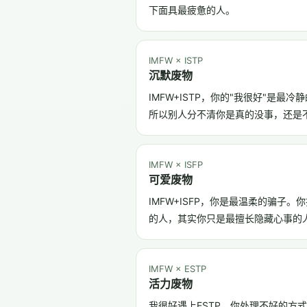
下面具最疲惫的人。
IMFW × ISTP
沉默废物
IMFW+ISTP，你的"我很好"是
所以别人分不清你是真的没事，还是
IMFW × ISFP
可爱废物
IMFW+ISFP，你是最温柔的骗
的人，其实你只是最擅长隐藏心事的
IMFW × ESTP
活力废物
我很好遇上ESTP，你处理不好的方