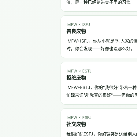
演，是一种已经刻进骨子里的习惯。
IMFW × ISFJ
善良废物
IMFW+ISFJ，你从小就是"别人
时，你会发现——好像也没那么好。
IMFW × ESTJ
拒绝废物
IMFW+ESTJ，你的"我很好"
忙碌来证明"我真的很好"——但你的
IMFW × ESFJ
社交废物
我很好配ESFJ，你的微笑是送给