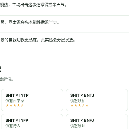
慢热，主动出击这事通常得攒半天气。
偏强，靠太近会先本能性后退半步。
场景的自我切换更熟练，真实感会分层发放。
读
的组合解读。
SHIT × INTP
SHIT × ENTJ
愤怒哲学家
愤怒领袖
★★★★☆
★★★☆☆
SHIT × INFP
SHIT × ENFJ
愤怒诗人
愤怒导师