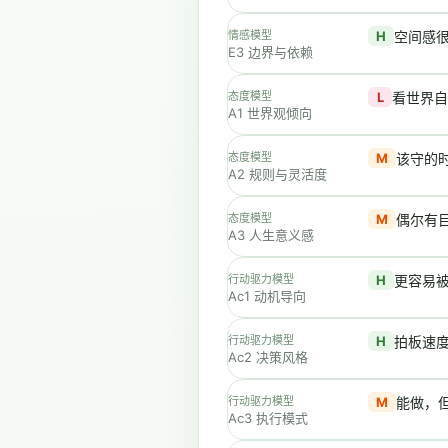
情感模型
H
空间感
E3 边界与依赖
态度模型
L
看世界自
A1 世界观倾向
态度模型
M
该守的
A2 规则与灵活度
态度模型
M
偶尔有
A3 人生意义感
行动驱力模型
H
更容易
Ac1 动机导向
行动驱力模型
H
拍板速
Ac2 决策风格
行动驱力模型
M
能做，
Ac3 执行模式