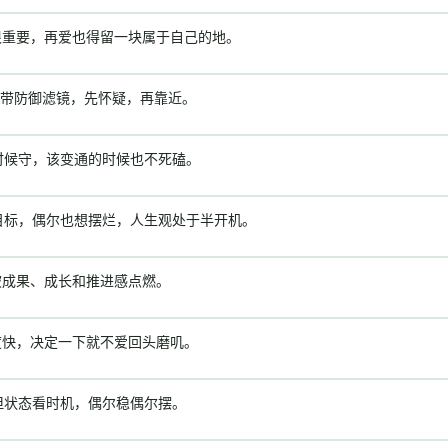
很重要，再爱也得留一块属于自己的地。
带防御滤镜，先怀疑，再靠近。
时候守，该变通的时候也不死磕。
目标，偶尔也想摆烂，人生观处于半开机。
被成果、成长和推进感点燃。
度快，决定一下就不爱回头磨叽。
但状态看时机，偶尔稳偶尔摆。